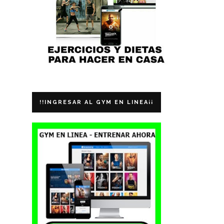
!!INGRESAR AL GYM EN LINEA¡¡