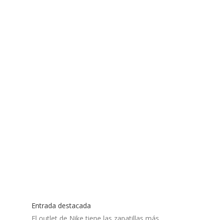
Entrada destacada
El outlet de Nike tiene las zapatillas más