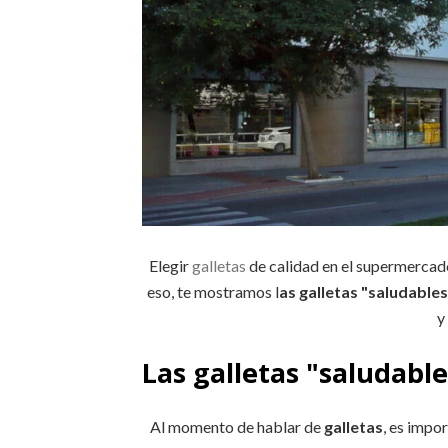
Elegir
galletas
de calidad en el supermercado
eso, te mostramos l
as galletas "saludabl
y
Las galletas "saludab
Al momento de hablar de
galletas
, es impo