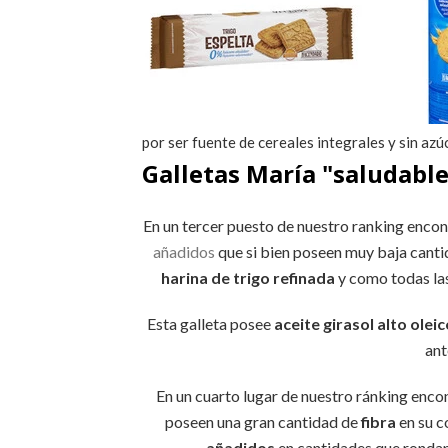
por ser fuente de cereales integrales y sin az
Galletas María "saludabl
En un tercer puesto de nuestro ranking enco
añadidos
que si bien poseen muy baja canti
harina de trigo refinada
y como todas las 
Esta galleta posee
aceite girasol alto olei
ant
En un cuarto lugar de nuestro ránking enc
poseen una gran cantidad de
fibra
en su c
añadidos
en cantidades que ronda