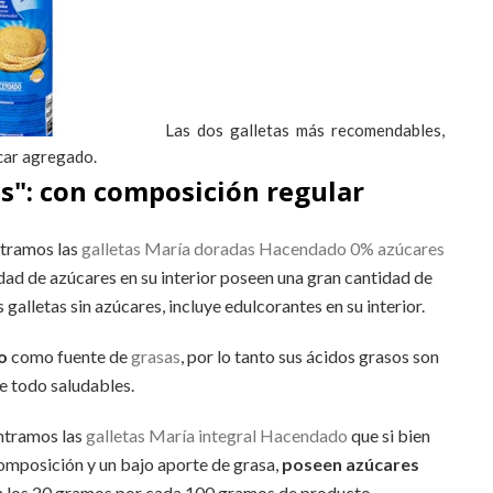
Las dos galletas más recomendables,
úcar agregado.
es": con composición regular
ntramos las
galletas María doradas Hacendado 0% azúcares
dad de azúcares en su interior poseen una gran cantidad de
galletas sin azúcares, incluye edulcorantes en su interior.
co
como fuente de
grasas
, por lo tanto sus ácidos grasos son
e todo saludables.
ontramos las
galletas María integral Hacendado
que si bien
omposición y un bajo aporte de grasa,
poseen azúcares
n los 20 gramos por cada 100 gramos de producto.