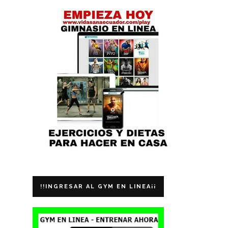
!!INGRESAR AL GYM EN LINEA¡¡