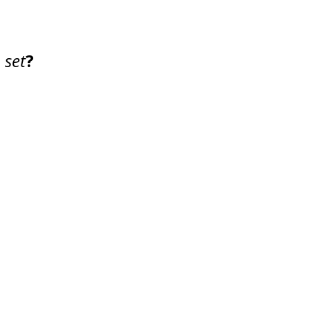
 set
?