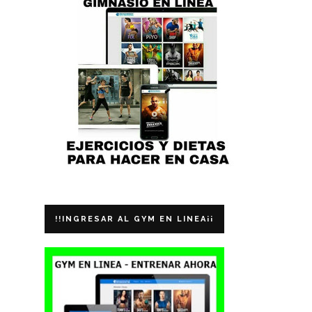
!!INGRESAR AL GYM EN LINEA¡¡