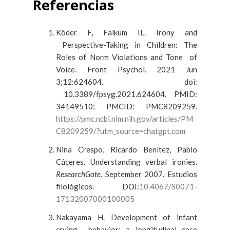
Referencias
Köder F, Falkum IL. Irony and
Perspective-Taking in Children: The
Roles of Norm Violations and Tone of
Voice. Front Psychol. 2021 Jun
3;12:624604. doi:
10.3389/fpsyg.2021.624604. PMID:
34149510; PMCID: PMC8209259.
https://pmc.ncbi.nlm.nih.gov/articles/PM
C8209259/?utm_source=chatgpt.com
Nina Crespo, Ricardo Benítez, Pablo
Cáceres. Understanding verbal ironies.
ResearchGate
. September 2007. Estudios
filológicos. DOI:
10.4067/S0071-
17132007000100005
Nakayama H. Development of infant
crying behavior: a longitudinal case