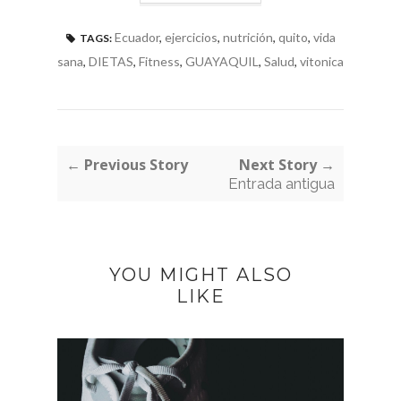
Ecuador
,
ejercicios
,
nutrición
,
quito
,
vida
TAGS:
sana
,
DIETAS
,
Fitness
,
GUAYAQUIL
,
Salud
,
vitonica
← Previous Story
Next Story →
Entrada antigua
YOU MIGHT ALSO
LIKE