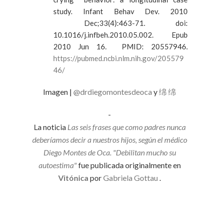
study. Infant Behav Dev. 2010
Dec;33(4):463-71. doi:
10.1016/j.infbeh.2010.05.002. Epub
2010 Jun 16. PMID: 20557946.
https://pubmed.ncbi.nlm.nih.gov/205579
46/
Imagen |
@drdiegomontesdeoca
y
绵 绵
-
La noticia
Las seis frases que como padres nunca
deberíamos decir a nuestros hijos, según el médico
Diego Montes de Oca. "Debilitan mucho su
autoestima"
fue publicada originalmente en
Vitónica
por
Gabriela Gottau
.