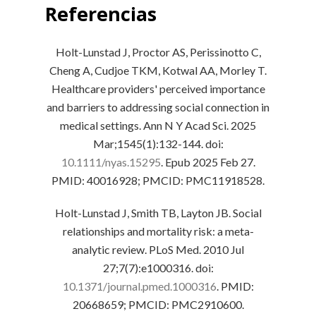
Referencias
Holt-Lunstad J, Proctor AS, Perissinotto C,
Cheng A, Cudjoe TKM, Kotwal AA, Morley T.
Healthcare providers' perceived importance
and barriers to addressing social connection in
medical settings. Ann N Y Acad Sci. 2025
Mar;1545(1):132-144. doi:
10.1111/nyas.15295
. Epub 2025 Feb 27.
PMID: 40016928; PMCID: PMC11918528.
Holt-Lunstad J, Smith TB, Layton JB. Social
relationships and mortality risk: a meta-
analytic review. PLoS Med. 2010 Jul
27;7(7):e1000316. doi:
10.1371/journal.pmed.1000316
. PMID:
20668659; PMCID: PMC2910600.