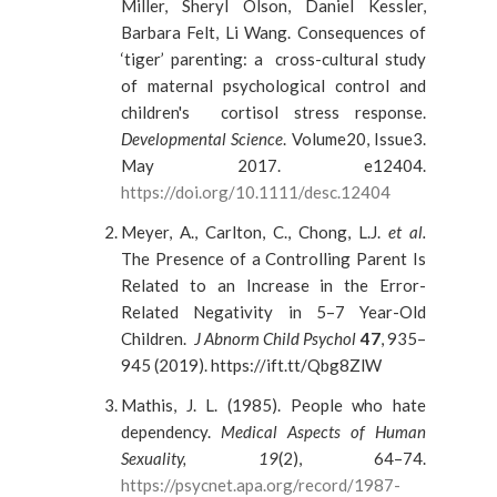
Miller, Sheryl Olson, Daniel Kessler,
Barbara Felt, Li Wang. Consequences of
‘tiger’ parenting: a cross-cultural study
of maternal psychological control and
children's cortisol stress response.
Developmental Science
. Volume20, Issue3.
May 2017. e12404.
https://doi.org/10.1111/desc.12404
Meyer, A., Carlton, C., Chong, L.J.
et al.
The Presence of a Controlling Parent Is
Related to an Increase in the Error-
Related Negativity in 5–7 Year-Old
Children.
J Abnorm Child Psychol
47
, 935–
945 (2019). https://ift.tt/Qbg8ZlW
Mathis, J. L. (1985). People who hate
dependency.
Medical Aspects of Human
Sexuality, 19
(2), 64–74.
https://psycnet.apa.org/record/1987-