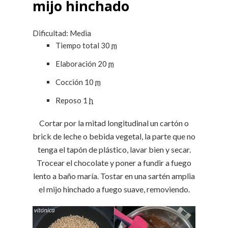
mijo hinchado
Dificultad: Media
Tiempo total
30
m
Elaboración
20
m
Cocción
10
m
Reposo
1
h
Cortar por la mitad longitudinal un cartón o
brick de leche o bebida vegetal, la parte que no
tenga el tapón de plástico, lavar bien y secar.
Trocear el chocolate y poner a fundir a fuego
lento a baño maría. Tostar en una sartén amplia
el mijo hinchado a fuego suave, removiendo.