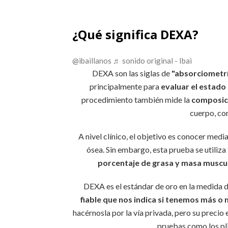
¿Qué significa DEXA?
@ibaillanos
♬ sonido original - Ibai
DEXA son las siglas de
"absorciometrí
principalmente para
evaluar el estado
procedimiento también mide la
composici
cuerpo, com
A nivel clínico, el objetivo es conocer medi
ósea. Sin embargo, esta prueba se utiliza
porcentaje de grasa y masa muscu
DEXA es el estándar de oro en la medida de
fiable que nos indica si tenemos más o
hacérnosla por la vía privada, pero su precio 
pruebas como los pl