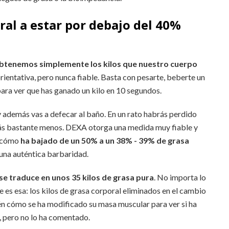
al a estar por debajo del 40%
 obtenemos simplemente los kilos que nuestro cuerpo
rientativa, pero nunca fiable. Basta con pesarte, beberte un
 para ver que has ganado un kilo en 10 segundos.
 y además vas a defecar al baño. En un rato habrás perdido
rás bastante menos. DEXA otorga una medida muy fiable y
r cómo
ha bajado de un 50% a un 38% - 39% de grasa
una auténtica barbaridad.
se traduce en unos 35 kilos de grasa pura
. No importa lo
 es esa: los kilos de grasa corporal eliminados en el cambio
én cómo se ha modificado su masa muscular para ver si ha
 pero no lo ha comentado.