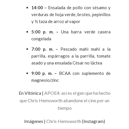
14:00 –
Ensalada de pollo con sésamo y
verduras de hoja verde, brotes, pepinillos
y ½ taza de arroz al vapor
5:00 p. m. –
Una barra verde casera
congelada
7:00 p. m. –
Pescado mahi mahi a la
parrilla, espárragos a la parrilla, tomate
asado y una ensalada César no láctea
9:00 p. m. –
BCAA con suplemento de
magnesio/zinc
En Vitónica |
APOE4: así es el gen que ha hecho
que Chris Hemsworth abandone el cine por un
tiempo
Imágenes |
Chris Hemsworth
(Instagram)