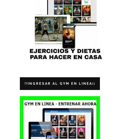
!!INGRESAR AL GYM EN LINEA¡¡