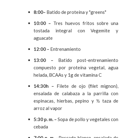
8:00–
Batido de proteína y "greens"
10:00 –
Tres huevos fritos sobre una
tostada integral con Vegemite y
aguacate
12:00 –
Entrenamiento
13:00 –
Batido post-entrenamiento
compuesto por proteína vegetal, agua
helada, BCAAs y 1g de vitamina C
14:30h –
Filete de ojo (filet mignon),
ensalada de calabaza a la parrilla con
espinacas, hierbas, pepino y ½ taza de
arroz al vapor
5:30 p. m. –
Sopa de pollo y vegetales con
cebada
7:00 p. m. –
Pescado blanco, ensalada de