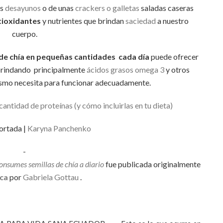
os
desayunos
o de unas
crackers o galletas
saladas caseras
tioxidantes
y nutrientes que brindan
saciedad
a nuestro
cuerpo.
 de chía en pequeñas cantidades cada día
puede ofrecer
brindando principalmente
ácidos grasos omega 3
y otros
ismo necesita para funcionar adecuadamente.
cantidad de proteínas (y cómo incluirlas en tu dieta)
ortada |
Karyna Panchenko
-
consumes semillas de chía a diario
fue publicada originalmente
ca
por
Gabriela Gottau
.