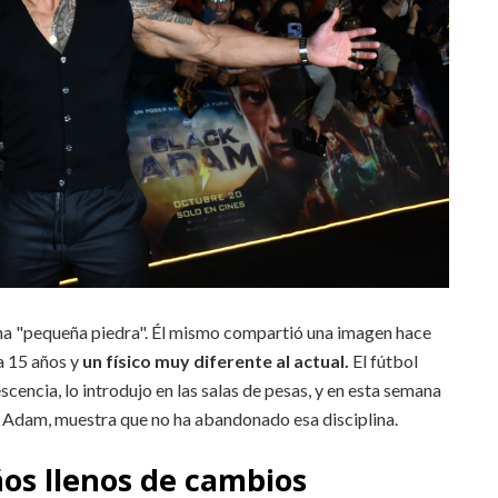
una "pequeña piedra". Él mismo compartió una imagen hace
a 15 años y
un físico muy diferente al actual.
El fútbol
cencia, lo introdujo en las salas de pesas, y en esta semana
ck Adam, muestra que no ha abandonado esa disciplina.
os llenos de cambios