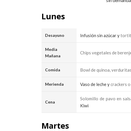
sin demanda
Lunes
Desayuno
Infusión sin azúcar y
torti
Media
Chips vegetales de berenje
Mañana
Comida
Bowl de quinoa, verdurita
Merienda
Vaso de leche y
crackers o
Solomillo de pavo en sal
Cena
Kiwi
Martes