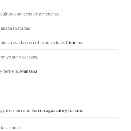
 quinoa con leche de almendras
.
alabaza tostadas
labaza asada con col rizada o kale
. Ciruelas
con yogur y cerezas
.
y ternera
. Manzana
egral en microondas
con aguacate y tomate.
rias asadas