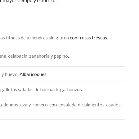
r mayor tiempo y esfuerzo:
tas fitness de almendras sin gluten
con frutas frescas.
na, calabacín, zanahoria y pepino
.
s y huevo
. Albaricoques
 galletas saladas de harina de garbanzos
.
sa de mostaza y romero
con
ensalada de pimientos asados
.