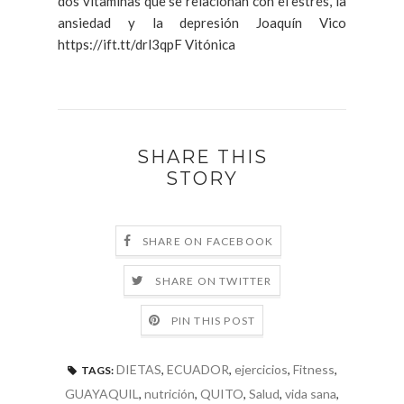
dos vitaminas que se relacionan con el estrés, la
ansiedad y la depresión Joaquín Vico
https://ift.tt/drl3qpF Vitónica
SHARE THIS
STORY
SHARE ON FACEBOOK
SHARE ON TWITTER
PIN THIS POST
DIETAS
,
ECUADOR
,
ejercicios
,
Fitness
,
TAGS:
GUAYAQUIL
,
nutrición
,
QUITO
,
Salud
,
vida sana
,