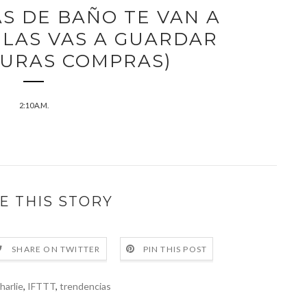
AS DE BAÑO TE VAN A
 LAS VAS A GUARDAR
TURAS COMPRAS)
2:10 A.M.
E THIS STORY
SHARE ON TWITTER
PIN THIS POST
harlie
,
IFTTT
,
trendencias