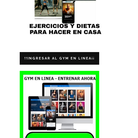
!!INGRESAR AL GYM EN LINEA¡¡