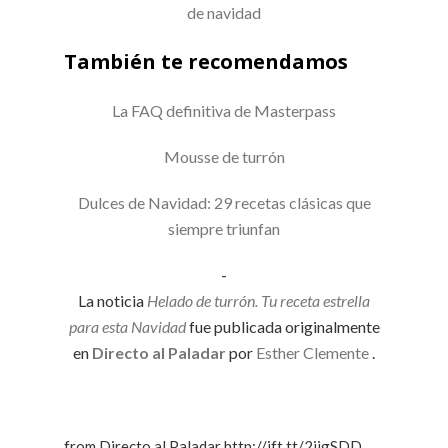
de navidad
También te recomendamos
La FAQ definitiva de Masterpass
Mousse de turrón
Dulces de Navidad: 29 recetas clásicas que
siempre triunfan
-
La noticia
Helado de turrón. Tu receta estrella
para esta Navidad
fue publicada originalmente
en
Directo al Paladar
por
Esther Clemente
.
from Directo al Paladar http://ift.tt/2ijgSDD